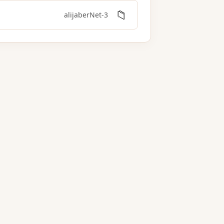
📁
3-alijaberNet