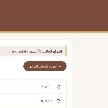
الموقع الحالي:
الأرشيف / murattal
↩️ العودة للمجلد السابق
📁
1-FLAT
📁
2-HQMI